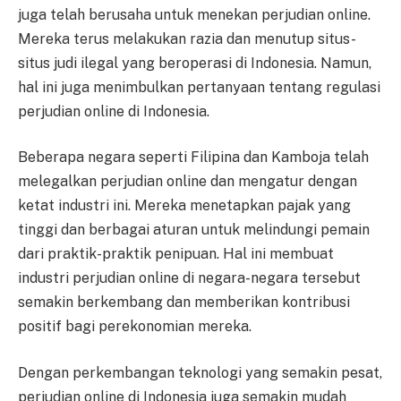
juga telah berusaha untuk menekan perjudian online.
Mereka terus melakukan razia dan menutup situs-
situs judi ilegal yang beroperasi di Indonesia. Namun,
hal ini juga menimbulkan pertanyaan tentang regulasi
perjudian online di Indonesia.
Beberapa negara seperti Filipina dan Kamboja telah
melegalkan perjudian online dan mengatur dengan
ketat industri ini. Mereka menetapkan pajak yang
tinggi dan berbagai aturan untuk melindungi pemain
dari praktik-praktik penipuan. Hal ini membuat
industri perjudian online di negara-negara tersebut
semakin berkembang dan memberikan kontribusi
positif bagi perekonomian mereka.
Dengan perkembangan teknologi yang semakin pesat,
perjudian online di Indonesia juga semakin mudah