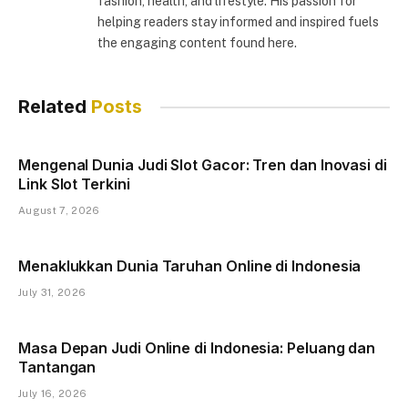
fashion, health, and lifestyle. His passion for
helping readers stay informed and inspired fuels
the engaging content found here.
Related
Posts
Mengenal Dunia Judi Slot Gacor: Tren dan Inovasi di
Link Slot Terkini
August 7, 2026
Menaklukkan Dunia Taruhan Online di Indonesia
July 31, 2026
Masa Depan Judi Online di Indonesia: Peluang dan
Tantangan
July 16, 2026