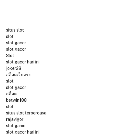
situs slot
slot
slot gacor
slot gacor
Slot
slot gacor hari ini
joker28
สล็อตเว็บตรง
slot
slot gacor
สล็อต
betwin188
slot
situs slot terpercaya
rajavigor
slot game
slot gacor hari ini