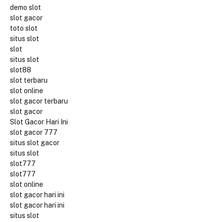
demo slot
slot gacor
toto slot
situs slot
slot
situs slot
slot88
slot terbaru
slot online
slot gacor terbaru
slot gacor
Slot Gacor Hari Ini
slot gacor 777
situs slot gacor
situs slot
slot777
slot777
slot online
slot gacor hari ini
slot gacor hari ini
situs slot