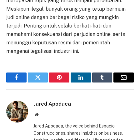
merupakan topik yang terus menjadi perdebatan.
Meskipun ilegal, banyak orang yang tetap bermain
judi online dengan berbagai risiko yang mungkin
terjadi. Penting untuk selalu berhati-hati dan
memahami konsekuensi dari perjudian online, serta
menunggu keputusan resmi dari pemerintah
mengenai legalisasi industri ini.
Facebook
Twitter
Pinterest
LinkedIn
Tumblr
Email
Jared Apodaca
Website
Jared Apodaca, the voice behind Espacio
Construcciones, shares insights on business,