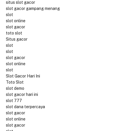
situs slot gacor
slot gacor gampang menang
slot
slot online
slot gacor
toto slot
Situs gacor
slot
slot
slot gacor
slot online
slot
Slot Gacor Hari Ini
Toto Slot
slot demo
slot gacor hari ini
slot 777
slot dana terpercaya
slot gacor
slot online
slot gacor